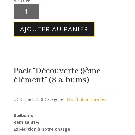
97,85
€
quantité
de
Pack
"Découverte
AJOUTER AU PANIER
9ème
élément"
(8
albums)
Pack “Découverte 9ème
élément” (8 albums)
UGS :
pack lib 8
Catégorie :
Distribution librairies
8 albums :
Remise 31%
Expédition à notre charge