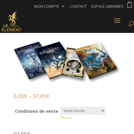
MON COMPTE
CONTACT
ESPACE LIBRAIRES
0,00
€
–
97,85
€
Conditions de vente
Effacer